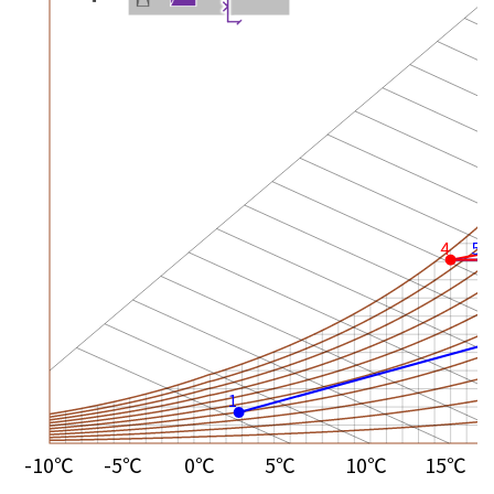
4
5
1
-10℃
-5℃
0℃
5℃
10℃
15℃